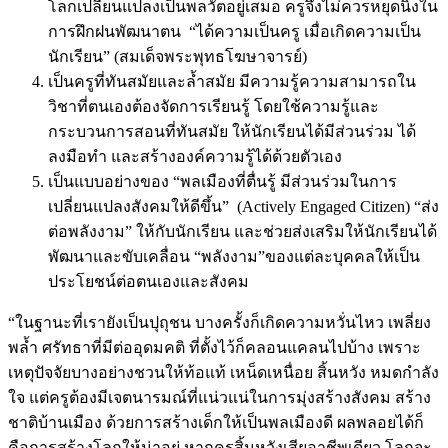
โลกเปลี่ยนแปลงเป็นพลวัตอยู่เสมอ ครูจึงไม่ควรหยุดนิ่งใน
การฝึกฝนพัฒนาตน “ได้ความเป็นครู เมื่อเกิดความเป็น
นักเรียน” (สมเด็จพระพุทธโฆษาจารย์)
เป็นครูที่ทันสมัยและล้ำสมัย มีความรู้ความสามารถใน
วิชาที่ตนเองต้องจัดการเรียนรู้ โดยใช้ความรู้และ
กระบวนการสอนที่ทันสมัย ให้นักเรียนได้มีส่วนร่วม ได้
ลงมือทำ และสร้างองค์ความรู้ได้ด้วยตัวเอง
เป็นแบบอย่างของ “พลเมืองที่ตื่นรู้ มีส่วนร่วมในการ
เปลี่ยนแปลงสังคมให้ดีขึ้น” (Actively Engaged Citizen) “ส่ง
ต่อพลังงาม” ให้กับนักเรียน และช่วยส่งเสริมให้นักเรียนได้
พัฒนาและขับเคลื่อน “พลังงาม”ของแต่ละบุคคลให้เป็น
ประโยชน์ต่อตนเองและสังคม
“ในฐานะที่เรายังเป็นปุถุชน บางครั้งก็เกิดความหวั่นไหว เพลี่ยง
พล้ำ ศรัทธาที่มีต่ออุดมคติ ที่ตั้งไว้ก็คลอนแคลนไปบ้าง เพราะ
เหตุปัจจัยบางอย่างชวนให้ท้อแท้ เหน็ดเหนื่อย สิ้นหวัง หมดกำลัง
ใจ แต่ครูต้องมีเจตนารมณ์ที่แน่วแน่ในการมุ่งสร้างสังคม สร้าง
ชาติบ้านเมือง ด้วยการสร้างเด็กให้เป็นพลเมืองดี ผลพลอยได้ก็
คือการสร้างโลกให้น่าอยู่ หากครูสิ้นหวังเสียอาชีพเดียว โลกจะ