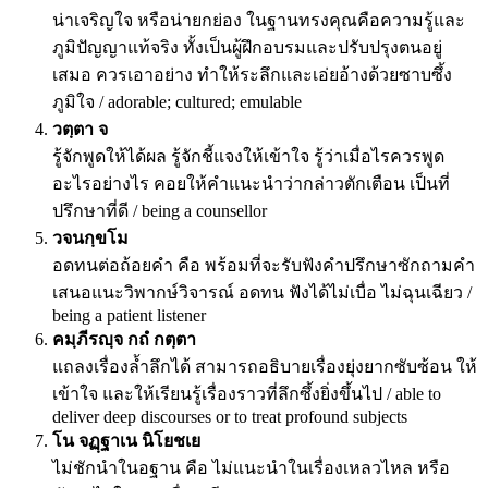
น่าเจริญใจ หรือน่ายกย่อง ในฐานทรงคุณคือความรู้และ
ภูมิปัญญาแท้จริง ทั้งเป็นผู้ฝึกอบรมและปรับปรุงตนอยู่
เสมอ ควรเอาอย่าง ทำให้ระลึกและเอ่ยอ้างด้วยซาบซึ้ง
ภูมิใจ / adorable; cultured; emulable
วตฺตา จ
รู้จักพูดให้ได้ผล รู้จักชี้แจงให้เข้าใจ รู้ว่าเมื่อไรควรพูด
อะไรอย่างไร คอยให้คำแนะนำว่ากล่าวตักเตือน เป็นที่
ปรึกษาที่ดี / being a counsellor
วจนกฺขโม
อดทนต่อถ้อยคำ คือ พร้อมที่จะรับฟังคำปรึกษาซักถามคำ
เสนอแนะวิพากษ์วิจารณ์ อดทน ฟังได้ไม่เบื่อ ไม่ฉุนเฉียว /
being a patient listener
คมฺภีรญฺจ กถํ กตฺตา
แถลงเรื่องล้ำลึกได้ สามารถอธิบายเรื่องยุ่งยากซับซ้อน ให้
เข้าใจ และให้เรียนรู้เรื่องราวที่ลึกซึ้งยิ่งขึ้นไป / able to
deliver deep discourses or to treat profound subjects
โน จฏฺฐาเน นิโยชเย
ไม่ชักนำในอฐาน คือ ไม่แนะนำในเรื่องเหลวไหล หรือ